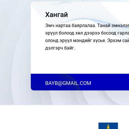
Хангай
Эмч нартаа баярлалаа. Танай эмнэлэ
эрүүл болоод хөл дээрээ босоод гарл
олонд эрүүл мэндийг хүсье. Эрхэм са
дэлгэрч байг.
BAYB@GMAIL.COM