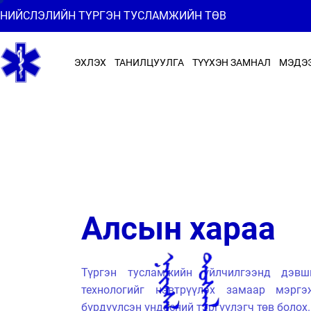
НИЙСЛЭЛИЙН ТҮРГЭН ТУСЛАМЖИЙН ТӨВ
ЭХЛЭХ
ТАНИЛЦУУЛГА
ТҮҮХЭН ЗАМНАЛ
МЭДЭ
Эрхэм зорилго