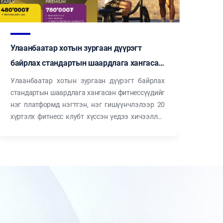
Улаанбаатар хотын зургаан дүүрэгт
Үер
байрлах стандартын шаардлага хангасан
Үер 
фитнессүүдийг нэг платформд нэгтгэн,
Улаанбаатар хотын зургаан дүүрэгт байрлах
нэг гишүүнчлэлээр 20 хүртэлх фитнесс
стандартын шаардлага хангасан фитнессүүдийг
нэг платформд нэгтгэн, нэг гишүүнчлэлээр 20
клубт хүссэн үедээ хичээллэх боломжтой
хүртэлх фитнесс клубт хүссэн үедээ хичээллэх
боллоо.
боломжтой юм.