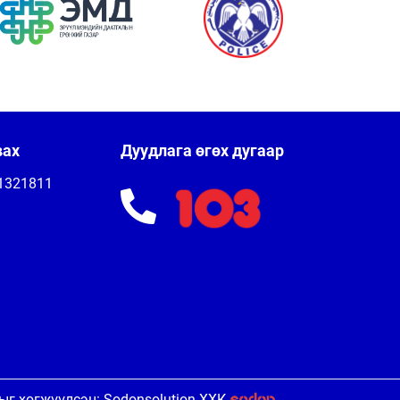
вах
Дуудлага өгөх дугаар
11321811
ыг хөгжүүлсэн: Sodonsolution ХХК