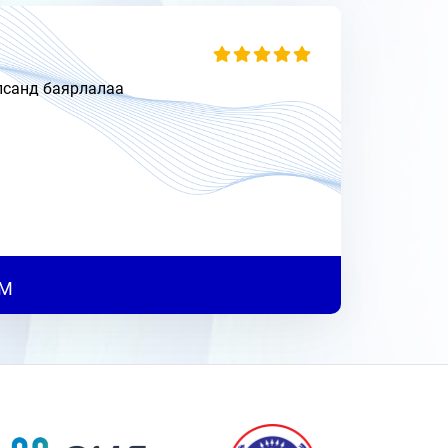
лсанд баярлалаа
OM