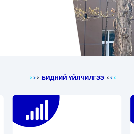
мэргэжлийн ёс
үй, чанартай,
БИДНИЙ ҮЙЛЧИЛГЭЭ