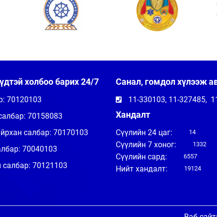
үдтэй холбоо барих 24/7
Санал, гомдол хүлээж а
р: 70120103
11-330103, 11-327485, 
Хандалт
салбар: 70158083
йрхан салбар: 70170103
Сүүлийн 24 цаг:
14
Сүүлийн 7 хоног:
1332
албар: 70040103
Сүүлийн сард:
6557
 салбар: 70121103
Нийт хандалт:
19124
Вэб сайт