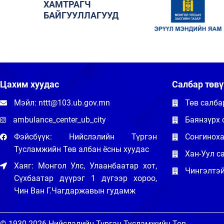
ХАМТРАГЧ
БАЙГУУЛЛАГУУД
Цахим хуудас
Салбар төвү
Мэйл: nttt@103.ub.gov.mn
Төв салба
ambulance_center_ub_city
Баянзүрх 
Фэйсбүүк: Нийслэлийн Түргэн
Сонгиноха
Тусламжийн Төв албан ёсны хуудас
Хан-Уул с
Хаяг: Монгол Улс, Улаанбаатар хот,
Чингэлтэй
Сүхбаатар дүүрэг 1 дүгээр хороо,
Чин Ван Г.Чагдаржавын гудамж
© 1930-2026 Нийслэлийн Түргэн Тусламжийн Төв