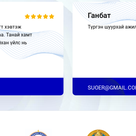
Ганбат
гт хэвтэж
Түргэн шуурхай ажи
аа. Танай хамт
йхан үйлс нь
SUOER@GMAIL.C