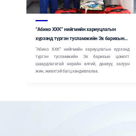
“Абико ХХК” нийгмийн хариуцлагын
хүрээнд түргэн тусламжийн Эх барихын
цомогт шаардлагатай нярайн өлгий,
лөмж
“Абико ХХК” нийгмийн хариуцлагын хүрээнд
даавуу, халуун жин, живхтэй багц
түргэн тусламжийн Эх барихын цомогт
шаардлагатай нярайн өлгий, даавуу, халуун
хандивлалаа.
жин, живхтэй багц хандивлалаа.