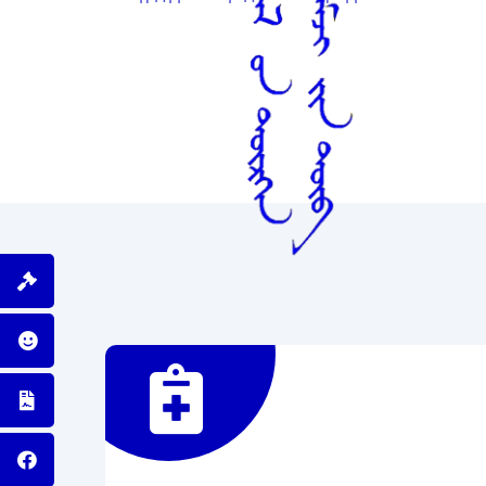
Иргэдэд түргэн тусламжийн үйлчилгээг 
зүйн ур чадвар эзэмшсэн баг цаг алдалг
хүртээмжтэй үзүүлэхэд оршино.