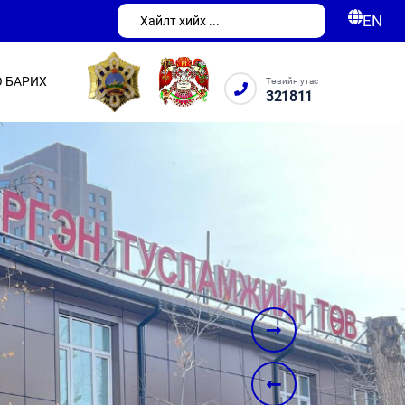
EN
 БАРИХ
Төвийн утас
321811